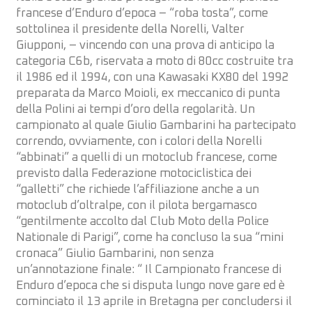
francese d’Enduro d’epoca – “roba tosta”, come
sottolinea il presidente della Norelli, Valter
Giupponi, – vincendo con una prova di anticipo la
categoria C6b, riservata a moto di 80cc costruite tra
il 1986 ed il 1994, con una Kawasaki KX80 del 1992
preparata da Marco Moioli, ex meccanico di punta
della Polini ai tempi d’oro della regolarità. Un
campionato al quale Giulio Gambarini ha partecipato
correndo, ovviamente, con i colori della Norelli
“abbinati” a quelli di un motoclub francese, come
previsto dalla Federazione motociclistica dei
“galletti” che richiede l’affiliazione anche a un
motoclub d’oltralpe, con il pilota bergamasco
“gentilmente accolto dal Club Moto della Police
Nationale di Parigi”, come ha concluso la sua “mini
cronaca” Giulio Gambarini, non senza
un’annotazione finale: “ Il Campionato francese di
Enduro d’epoca che si disputa lungo nove gare ed è
cominciato il 13 aprile in Bretagna per concludersi il