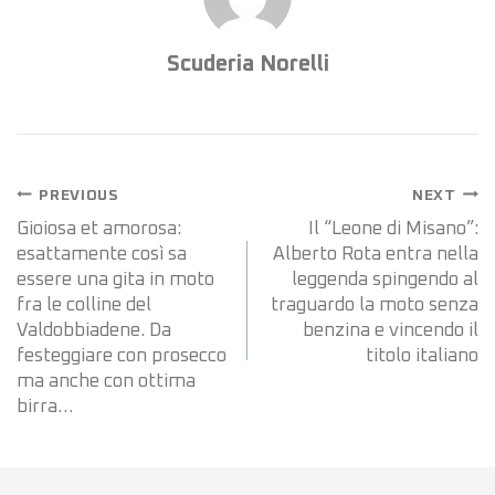
Scuderia Norelli
Navigazione
PREVIOUS
NEXT
articoli
Gioiosa et amorosa:
Il “Leone di Misano”:
esattamente così sa
Alberto Rota entra nella
essere una gita in moto
leggenda spingendo al
fra le colline del
traguardo la moto senza
Valdobbiadene. Da
benzina e vincendo il
festeggiare con prosecco
titolo italiano
ma anche con ottima
birra…