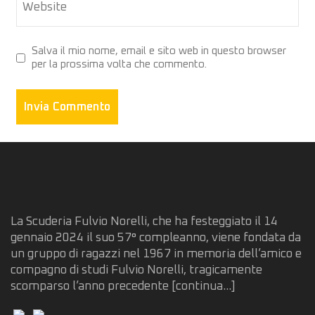
Website
Salva il mio nome, email e sito web in questo browser
per la prossima volta che commento.
La Scuderia Fulvio Norelli, che ha festeggiato il 14
gennaio 2024 il suo 57° compleanno, viene fondata da
un gruppo di ragazzi nel 1967 in memoria dell’amico e
compagno di studi Fulvio Norelli, tragicamente
scomparso l’anno precedente
[continua...]