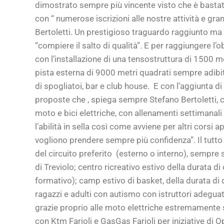
dimostrato sempre più vincente visto che è bastato
con “ numerose iscrizioni alle nostre attività e g
Bertoletti. Un prestigioso traguardo raggiunto ma
“compiere il salto di qualità”. E per raggiungere l
con l’installazione di una tensostruttura di 1500 m
pista esterna di 9000 metri quadrati sempre adibit
di spogliatoi, bar e club house.
E con l’aggiunta di 
proposte che , spiega sempre Stefano Bertoletti, c
moto e bici elettriche, con allenamenti settimanali
l’abilità in sella così come avviene per altri corsi ap
vogliono prendere sempre più confidenza”. Il tutto 
del circuito preferito
(esterno o interno), sempre s
di Treviolo; centro ricreativo estivo della durata di
formativo); camp estivo di basket, della durata di
ragazzi e adulti con autismo con istruttori adeguati 
grazie proprio alle moto elettriche estremamente s
con Ktm Farioli e GasGas Farioli per iniziative di O