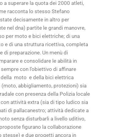
 a superare la quota dei 2000 atleti,
come racconta lo stesso Stefano
ostate decisamente in altro per
nte nel dna) partite le grandi manovre,
o per moto e bici elettriche; di una
 e di una struttura ricettiva, completa
fase di preparazione. Un menù di
imparare e consolidare le abilità in
, sempre con l’obiettivo di affinare
 della
moto
e della bici elettrica
e (moto, abbigliamento, protezioni) sia
tradale con presenza della Polizia locale
on attività extra (sia di tipo ludico sia
ati di pallacanestro; attività dedicate a
oto senza disturbarli a livello uditivo,
i proposte figurano la collaborazione
to stesse) e due progetti ancora in