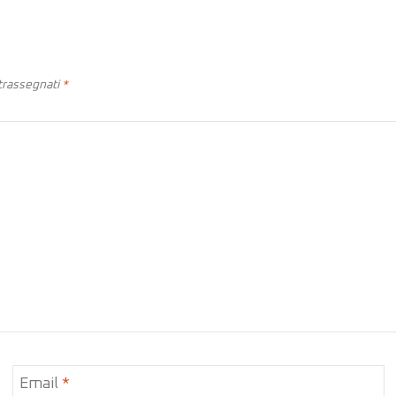
ntrassegnati
*
Email
*