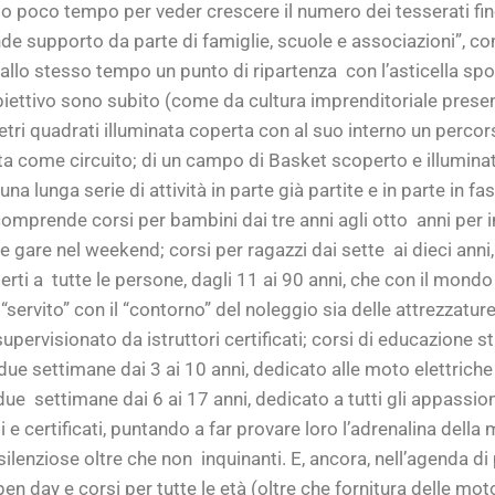
 poco tempo per veder crescere il numero dei tesserati fino
rande supporto da parte di famiglie, scuole e associazioni”, 
 allo stesso tempo un punto di ripartenza
con l’asticella sp
’obiettivo sono subito (come da cultura imprenditoriale prese
etri quadrati illuminata coperta con al suo interno un percors
a come circuito; di un campo di Basket scoperto e illuminato
una lunga serie di attività in parte già partite e in parte in 
omprende corsi per bambini dai tre anni agli otto
anni per 
 e gare nel weekend; corsi per ragazzi dai sette
ai dieci anni
erti a
tutte le persone, dagli 11 ai 90 anni, che con il mondo
“servito” con il “contorno” del noleggio sia delle attrezzatur
upervisionato da istruttori certificati; corsi di educazione s
 due settimane dai 3 ai 10 anni, dedicato alle moto elettriche c
 due
settimane dai 6 ai 17 anni, dedicato a tutti gli appassion
e certificati, puntando a far provare loro l’adrenalina della m
ilenziose oltre che non
inquinanti. E, ancora, nell’agenda d
pen day e corsi per tutte le età (oltre che fornitura delle mo