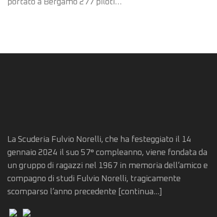
portato a Bergamo 277 piloti…
La Scuderia Fulvio Norelli, che ha festeggiato il 14
gennaio 2024 il suo 57° compleanno, viene fondata da
un gruppo di ragazzi nel 1967 in memoria dell’amico e
compagno di studi Fulvio Norelli, tragicamente
scomparso l’anno precedente
[continua...]