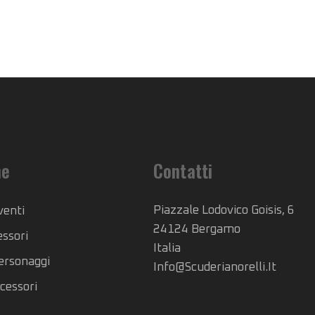
he
Contatti
Piazzale Lodovico Goisis, 6
venti
24124 Bergamo
essori
Italia
Personaggi
Info@scuderianorelli.it
cessori