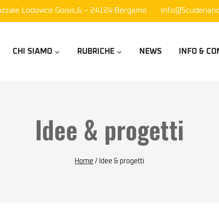
azzale Lodovico Goisis,6 – 24124 Bergamo
Info@scuderianor
CHI SIAMO
RUBRICHE
NEWS
INFO & CO
Idee & progetti
Home
/
Idee & progetti